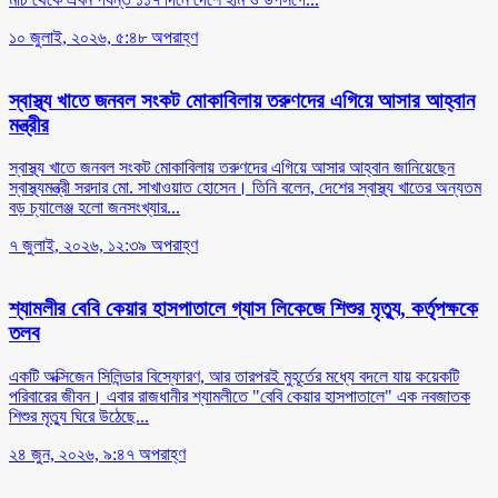
১০ জুলাই, ২০২৬, ৫:৪৮ অপরাহ্ণ
স্বাস্থ্য খাতে জনবল সংকট মোকাবিলায় তরুণদের এগিয়ে আসার আহ্বান
মন্ত্রীর
স্বাস্থ্য খাতে জনবল সংকট মোকাবিলায় তরুণদের এগিয়ে আসার আহ্বান জানিয়েছেন
স্বাস্থ্যমন্ত্রী সরদার মো. সাখাওয়াত হোসেন। তিনি বলেন, দেশের স্বাস্থ্য খাতের অন্যতম
বড় চ্যালেঞ্জ হলো জনসংখ্যার...
৭ জুলাই, ২০২৬, ১২:৩৯ অপরাহ্ণ
শ্যামলীর বেবি কেয়ার হাসপাতালে গ্যাস লিকেজে শিশুর মৃত্যু, কর্তৃপক্ষকে
তলব
একটি অক্সিজেন সিলিন্ডার বিস্ফোরণ, আর তারপরই মুহূর্তের মধ্যে বদলে যায় কয়েকটি
পরিবারের জীবন। এবার রাজধানীর শ্যামলীতে "বেবি কেয়ার হাসপাতালে" এক নবজাতক
শিশুর মৃত্যু ঘিরে উঠেছে...
২৪ জুন, ২০২৬, ৯:৪৭ অপরাহ্ণ