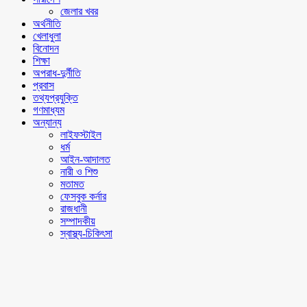
জেলার খবর
অর্থনীতি
খেলাধুলা
বিনোদন
শিক্ষা
অপরাধ-দুর্নীতি
প্রবাস
তথ্যপ্রযুক্তি
গণমাধ্যম
অন্যান্য
লাইফস্টাইল
ধর্ম
আইন-আদালত
নারী ও শিশু
মতামত
ফেসবুক কর্নার
রাজধানী
সম্পাদকীয়
স্বাস্থ্য-চিকিৎসা