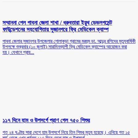
সম্মাননা পেল পাবনা জেলা শাখা /
ধ্রুবতারা ইয়ুথ ডেভলপমেন্ট
ফাউন্ডেশনের সহযোগিতায় সুজানগরে ফ্রি মেডিকেল ক্যাম্প
পাবনা জেলার সুজানগর উপজেলার শোলাকুড়া গ্রামের মরহুম ডা. আব্দুর রশিদের মৃত্যুবার্ষিকী
উপলক্ষে শুক্রবার (১০ জুলাই) সারাদিনব্যাপী ফ্রি মেডিকেল ক্যাম্পের আয়োজন করা
হয়। যেখানে প্রায়...
১১৭ দিনে হাম ও উপসর্গে প্রাণ গেল ৭৫০ শিশুর
গত ২৪ ঘণ্টায় সারা দেশে হাম উপসর্গে নিয়ে তিন শিশুর মৃত্যু হয়েছে। এনিয়ে গত ১৫
মার্চ থেকে এখন পর্যন্ত ১১৭ দিনে দেশে হাম ও উপসর্গে...