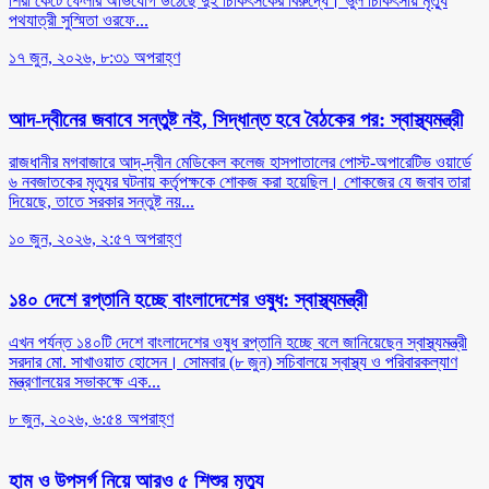
শিরা কেটে ফেলার অভিযোগ উঠেছে দুই চিকিৎসকের বিরুদ্ধে। ভুল চিকিৎসায় মৃত্যু
পথযাত্রী সুস্মিতা ওরফে...
১৭ জুন, ২০২৬, ৮:৩১ অপরাহ্ণ
আদ-দ্বীনের জবাবে সন্তুষ্ট নই, সিদ্ধান্ত হবে বৈঠকের পর: স্বাস্থ্যমন্ত্রী
রাজধানীর মগবাজারে আদ্-দ্বীন মেডিকেল কলেজ হাসপাতালের পোস্ট-অপারেটিভ ওয়ার্ডে
৬ নবজাতকের মৃত্যুর ঘটনায় কর্তৃপক্ষকে শোকজ করা হয়েছিল। শোকজের যে জবাব তারা
দিয়েছে, তাতে সরকার সন্তুষ্ট নয়...
১০ জুন, ২০২৬, ২:৫৭ অপরাহ্ণ
১৪০ দেশে রপ্তানি হচ্ছে বাংলাদেশের ওষুধ: স্বাস্থ্যমন্ত্রী
এখন পর্যন্ত ১৪০টি দেশে বাংলাদেশের ওষুধ রপ্তানি হচ্ছে বলে জানিয়েছেন স্বাস্থ্যমন্ত্রী
সরদার মো. সাখাওয়াত হোসেন। সোমবার (৮ জুন) সচিবালয়ে স্বাস্থ্য ও পরিবারকল্যাণ
মন্ত্রণালয়ের সভাকক্ষে এক...
৮ জুন, ২০২৬, ৬:৫৪ অপরাহ্ণ
হাম ও উপসর্গ নিয়ে আরও ৫ শিশুর মৃত্যু