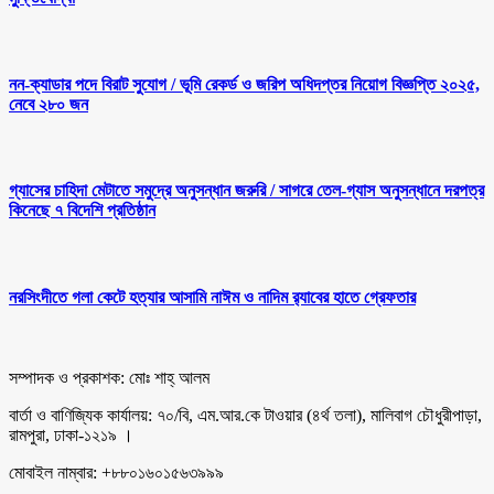
নন-ক্যাডার পদে বিরাট সুযোগ /
ভূমি রেকর্ড ও জরিপ অধিদপ্তর নিয়োগ বিজ্ঞপ্তি ২০২৫,
নেবে ২৮০ জন
গ্যাসের চাহিদা মেটাতে সমুদ্রে অনুসন্ধান জরুরি /
সাগরে তেল-গ্যাস অনুসন্ধানে দরপত্র
কিনেছে ৭ বিদেশি প্রতিষ্ঠান
নরসিংদীতে গলা কেটে হত্যার আসামি নাঈম ও নাদিম র‍্যাবের হাতে গ্রেফতার
সম্পাদক ও প্রকাশক: মোঃ শাহ্ আলম
বার্তা ও বাণিজ্যিক কার্যালয়: ৭০/বি, এম.আর.কে টাওয়ার (৪র্থ তলা), মালিবাগ চৌধুরীপাড়া,
রামপুরা, ঢাকা-১২১৯ ।
মোবাইল নাম্বার: +৮৮০১৬০১৫৬৩৯৯৯